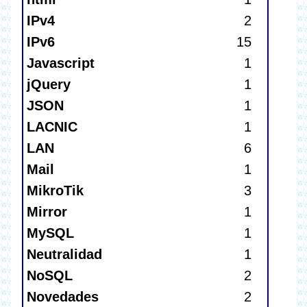
IPv4
2
IPv6
15
Javascript
1
jQuery
1
JSON
1
LACNIC
1
LAN
6
Mail
1
MikroTik
3
Mirror
1
MySQL
1
Neutralidad
1
NoSQL
2
Novedades
2