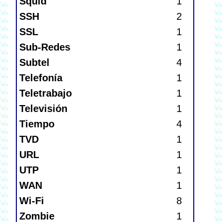
Squid
1
SSH
2
SSL
1
Sub-Redes
1
Subtel
4
Telefonía
1
Teletrabajo
1
Televisión
1
Tiempo
4
TVD
1
URL
1
UTP
1
WAN
1
Wi-Fi
8
Zombie
1