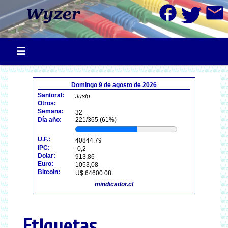
facebook
mail
Domingo 9 de agosto de 2026
Santoral:
Justo
Otros:
Semana:
32
Día año:
221/365 (61%)
U.F.:
40844.79
IPC:
-0,2
Dolar:
913,86
Euro:
1053,08
Bitcoin:
U$ 64600.08
mindicador.cl
Etiquetas