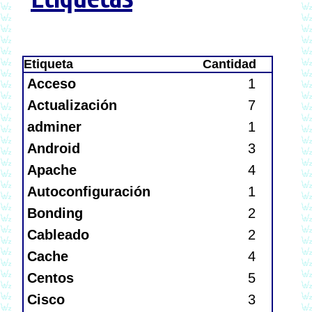
Etiqueta
Cantidad
Acceso
1
Actualización
7
adminer
1
Android
3
Apache
4
Autoconfiguración
1
Bonding
2
Cableado
2
Cache
4
Centos
5
Cisco
3