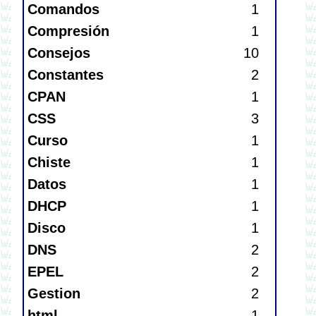
Comandos
1
Compresión
1
Consejos
10
Constantes
2
CPAN
1
CSS
3
Curso
1
Chiste
1
Datos
1
DHCP
1
Disco
1
DNS
2
EPEL
2
Gestion
2
html
1