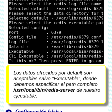
Please select the redis log file name [/v
Selected default - /var/log/redis_6379.log
Please select the data directory for this
Selected default - /var/lib/redis/6379

Please select the redis executable path [
Selected config:

Port           : 6379

Config file    : /etc/redis/6379.conf

Log file       : /var/log/redis_6379.log

Data dir       : /var/lib/redis/6379

Executable     : /usr/local/bin/redis-serv
Cli Executable : /usr/local/bin/redis-cli

Los datos ofrecidos por default son
aceptables salvo "Executable", donde
debemos especificar el path completo
/usr/local/bin/redis-server
de nuestro
ejecutable.