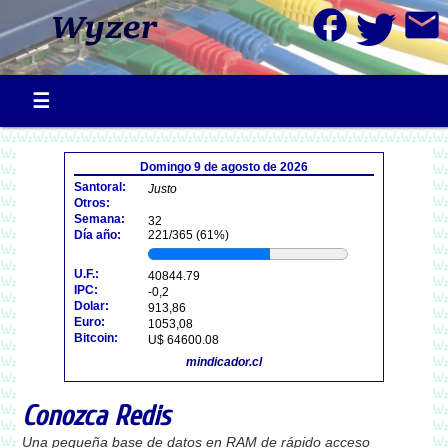
facebook
mail
Domingo 9 de agosto de 2026
Santoral:
Justo
Otros:
Semana:
32
Día año:
221/365 (61%)
U.F.:
40844.79
IPC:
-0,2
Dolar:
913,86
Euro:
1053,08
Bitcoin:
U$ 64600.08
mindicador.cl
Conozca Redis
Una pequeña base de datos en RAM de rápido acceso