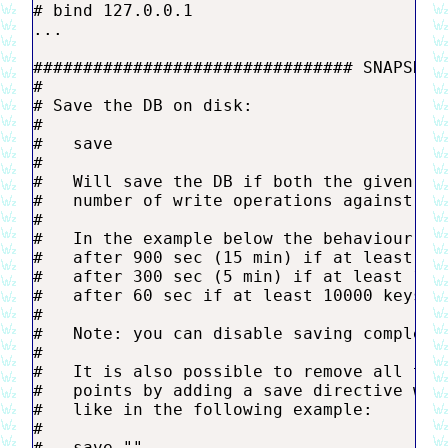
# bind 127.0.0.1

...

################################ SNAPSHOTT
#

# Save the DB on disk:

#

#   save 
#

#   Will save the DB if both the given num
#   number of write operations against the
#

#   In the example below the behaviour wil
#   after 900 sec (15 min) if at least 1 k
#   after 300 sec (5 min) if at least 10 k
#   after 60 sec if at least 10000 keys ch
#

#   Note: you can disable saving completel
#

#   It is also possible to remove all the 
#   points by adding a save directive with
#   like in the following example:

#

#   save ""
