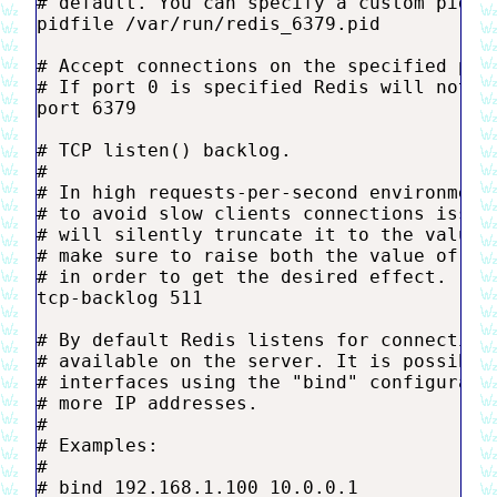
# default. You can specify a custom pid fi
pidfile /var/run/redis_6379.pid

# Accept connections on the specified port
# If port 0 is specified Redis will not li
port 6379

# TCP listen() backlog.

#

# In high requests-per-second environments
# to avoid slow clients connections issues
# will silently truncate it to the value o
# make sure to raise both the value of som
# in order to get the desired effect.

tcp-backlog 511

# By default Redis listens for connections
# available on the server. It is possible 
# interfaces using the "bind" configuratio
# more IP addresses.

#

# Examples:

#

# bind 192.168.1.100 10.0.0.1
