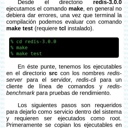
Desde el directorio
redis-3.0.0
ejecutamos el comando
make
, en general no
debiera dar errores, una vez que terminal la
compilación podemos evaluar con comando
make test
(requiere
tcl
instalado).
cd redis-3.0.0
make
make test
En éste punte, tenemos los ejecutables
en el directorio
src
con los nombres
redis-
server
para el servidor,
redis-cli
para un
cliente de línea de comandos y
redis-
benchmark
para pruebas de rendimiento.
Los siguientes pasos son requeridos
para dejarlo como servicio dentro del sistema
y requieren ser ejecutados como root.
Primeramente se copian los ejecutables en