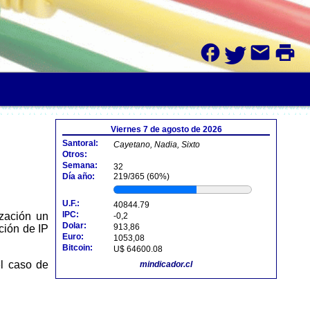
facebook
mail
print
Viernes 7 de agosto de 2026
Santoral:
Cayetano, Nadia, Sixto
Otros:
Semana:
32
Día año:
219/365 (60%)
U.F.:
40844.79
IPC:
-0,2
Dolar:
913,86
ción de IP
Euro:
1053,08
Bitcoin:
U$ 64600.08
el caso de
mindicador.cl