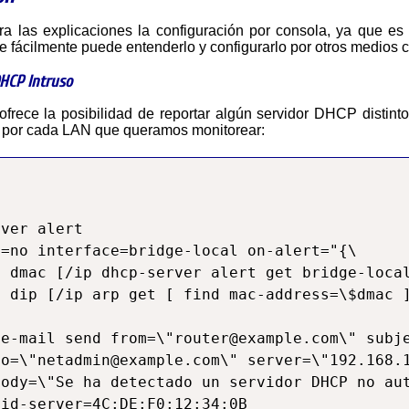
iere fácilmente puede entenderlo y configurarlo por otros medio
DHCP Intruso
frece la posibilidad de reportar algún servidor DHCP distin
 por cada LAN que queramos monitorear:
ver alert

=no interface=bridge-local on-alert="{\

 dmac [/ip dhcp-server alert get bridge-local
 dip [/ip arp get [ find mac-address=\$dmac ]
e-mail send from=\"router@example.com\" subje
o=\"netadmin@example.com\" server=\"192.168.1
ody=\"Se ha detectado un servidor DHCP no aut