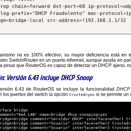
rop chain=forward dst-port=68 ip-protocol=udp
log-prefix="DHCP Fraudulento" mac-protocol=ip
stro Switch/Router en un puerto ethernet, aunque ayuda en part
 a pesar que RouterOS es capaz de detectar un DHCP ajeno, no 
ón: Versión 6.43 incluye DHCP Snoop
a versión 6.43 de RouterOS se incluye la funcionalidad
DHCP 
l los puertos del switch la opción
si se permite un
trusted=yes
rface bridge

omment="Red LAN" name=bridge dhcp-snooping=yes

ridge=bridge comment="Servidor DHCP" interface=ether1 tr
ridge=bridge comment="Usuario" interface=ether2 trusted=n
ridge=bridge comment="Usuario" interface=ether3 trusted=n