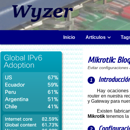
Inicio
Artículos
Tag
Mikrotik: Blo
Evitar configuracione
Introducció
Hay ocaciones en que tenemos algún usuario "Pillo" que instala sin autorización un
router en nuestra re
y Gateway para nuest
Existen fabric
Mikrotik
tenemos la o
Configuraci