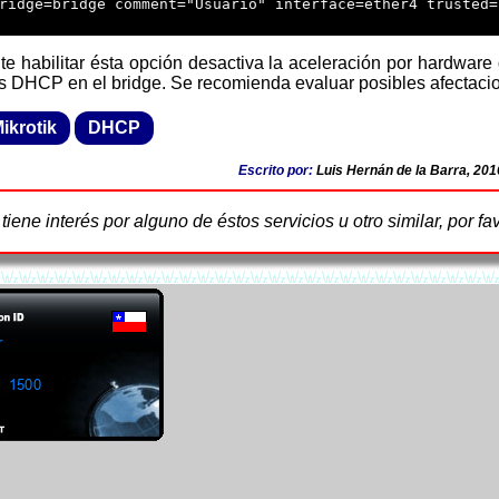
ridge=bridge comment="Usuario" interface=ether4 trusted=n
es DHCP en el bridge. Se recomienda evaluar posibles afectaci
ikrotik
DHCP
Escrito por:
Luis Hernán de la Barra, 201
 tiene interés por alguno de éstos servicios u otro similar, por fa