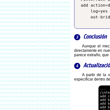
add action=d
    log=yes 
Conclusión
Aunque el mecanismo no es 100% efectivo, su mayor deficiencia está en el caso que el servidor DHCP se encuentre conectado
directamente en nue
parece extraño, que
Actualizaci
A partir de l
especificar dentro de
...

/inte
add c
add b
add b
add b