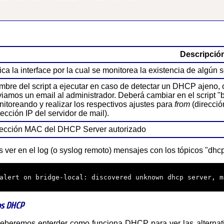
Descripció
ica la interface por la cual se monitorea la existencia de algú
bre del script a ejecutar en caso de detectar un DHCP ajeno, o u
iamos un email al administrador. Deberá cambiar en el script "b
itoreando y realizar los respectivos ajustes para
from
(direcció
rección IP del servidor de mail).
rección MAC del DHCP Server autorizado
ver en el log (o syslog remoto) mensajes con los tópicos "dhcp",
alert on bridge-local: discovered unknown dhcp server, m
s DHCP