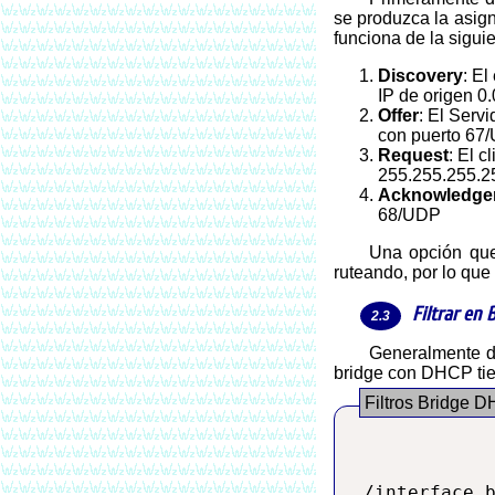
se produzca la asign
funciona de la sigui
Discovery
: E
IP de origen 0
Offer
: El Serv
con puerto 67
Request
: El c
255.255.255.2
Acknowledge
68/UDP
Una opción que tenemos es bloquear las respuestas DHCP con IP distintos al nuestro, pero nuestro problema es que no estamos
ruteando, por lo que 
Filtrar en 
Generalmente definimos "Bridge" para unir nuestra red LAN con una Wi-Fi o con algún tunel PPTP u otros. Considerando que nuestro
bridge con DHCP tien
/interface b