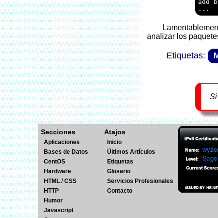
add b
Lamentablemente habilitar ésta opción desactiva la aceleración por hardware del switch en gran parte de los equipos, dado que debe
analizar los paquet
M
Si
Secciones
Atajos
Aplicaciones
Inicio
Bases de Datos
Últimos Artículos
CentOS
Etiquetas
Hardware
Glosario
HTML / CSS
Servicios Profesionales
HTTP
Contacto
Humor
Javascript