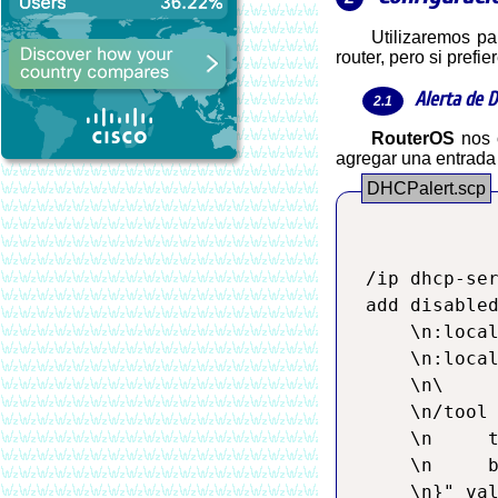
Utilizaremos para las explicaciones la configuración por consola, ya que es mas fácil de presentar y de hacer "Copiar/Pegar" a su
router, pero si pref
Alerta de 
RouterOS
nos o
agregar una entrada
/ip dhcp-ser
add disabled
    \n:local
    \n:local
    \n\

    \n/tool 
    \n     t
    \n     b