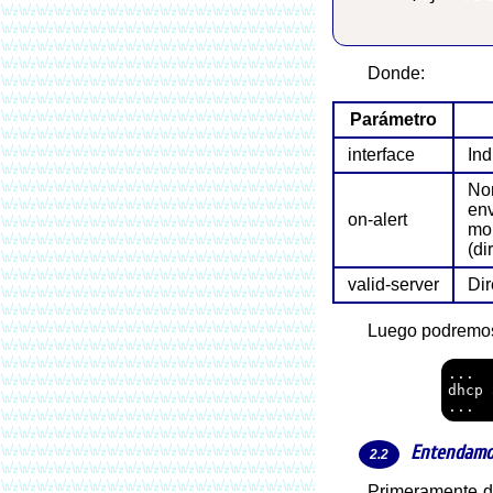
Donde:
Parámetro
interface
Ind
Nom
env
on-alert
mon
(di
valid-server
Di
Luego podremos 
...

dhcp 
Entendamo
Primeramente deberemos enterder como funciona DHCP para ver las alternativas para bloquearlo (o interrumpirlo) de menera que no