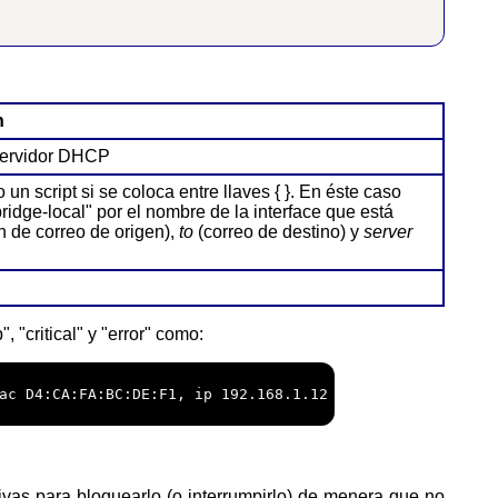
n
n servidor DHCP
n script si se coloca entre llaves { }. En éste caso
ridge-local" por el nombre de la interface que está
n de correo de origen),
to
(correo de destino) y
server
 "critical" y "error" como:
ac D4:CA:FA:BC:DE:F1, ip 192.168.1.12
