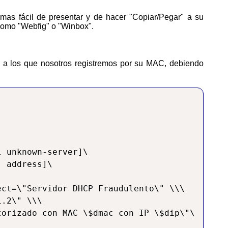
s como "Webfig" o "Winbox".
to a los que nosotros registremos por su MAC, debiendo
 unknown-server]\

 address]\

ct=\"Servidor DHCP Fraudulento\" \\\

.2\" \\\

orizado con MAC \$dmac con IP \$dip\"\
