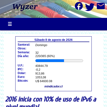
facebook
mail
Sábado 8 de agosto de 2026
Santoral:
Domingo
Otros:
Semana:
32
Día año:
220/365 (60%)
U.F.:
40844.79
IPC:
-0,2
Dolar:
913,86
Euro:
1053,08
Bitcoin:
U$ 64600.08
mindicador.cl
2016 inicia con 10% de uso de IPv6 a