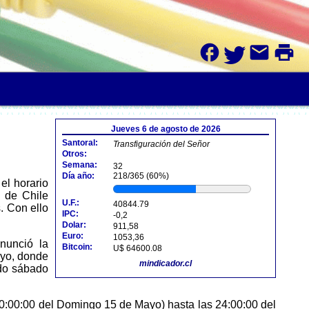
facebook
mail
print
Jueves 6 de agosto de 2026
Santoral:
Transfiguración del Señor
Otros:
Semana:
32
Día año:
218/365 (60%)
 de Chile
U.F.:
40844.79
. Con ello
IPC:
-0,2
Dolar:
911,58
Euro:
1053,36
Bitcoin:
U$ 64600.08
ayo, donde
mindicador.cl
ndo sábado