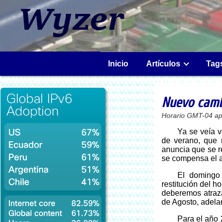
Inicio
Artículos
Tag
Nuevo cambi
Horario GMT-04 ap
Ya se veía venir, tal como lo dije anteriormente, no es sostenible mantener el horario
de verano, que 
anuncia que se re
se compensa el a
El domingo 13 de Marzo, el ministro de Energía, Máximo Pacheco, anunció la
restitución del 
deberemos atraza
de Agosto, adela
Para el año 2016 se aplicará desde las 24:00:00 del Sábado 14 de Mayo (00:00:00 del Domingo 15 de Mayo) hasta las 24:00:00 del