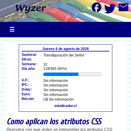
facebook
mail
Jueves 6 de agosto de 2026
Santoral:
Transfiguración del Señor
Otros:
Semana:
32
Día año:
218/365 (60%)
U.F.:
Sin información
IPC:
Sin información
Dolar:
Sin información
Euro:
Sin información
Bitcoin:
U$ Sin información
mindicador.cl
Como aplican los atributos CSS
Descubra con que órden se interpretan los atributos CSS