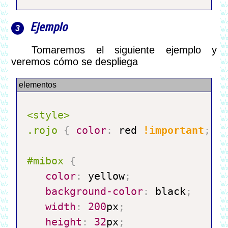
Ejemplo
Tomaremos el siguiente ejemplo y
veremos cómo se despliega
.rojo
{
color
:
 red 
!important
;
}
#mibox
{
color
:
 yellow
;
background-color
:
 black
;
width
:
200
px
;
height
:
32
px
;