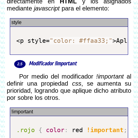
directamente en
HTML
y los asignados
mediante
javascript
para el elemento:
<p style=
"color: #ffaa33;"
Modificador
!important
Por medio del modificador
!important
al
definir una propiedad
css
, se aumenta su
prioridad, logrando que aplique dicho atributo
por sobre los otros.
.rojo
{
color
:
 red 
!important
;
}