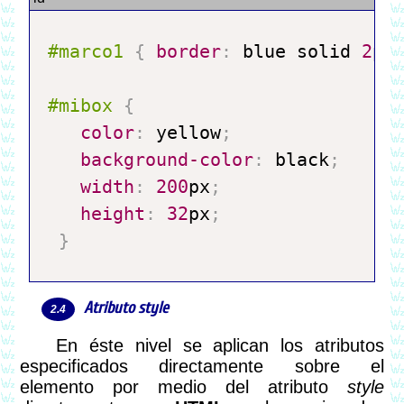
#marco1
{
border
:
 blue solid 
2
px
#mibox
{
color
:
 yellow
;
background-color
:
 black
;
width
:
200
px
;
height
:
32
px
;
}
Atributo
style
En éste nivel se aplican los atributos
especificados directamente sobre el
elemento por medio del atributo
style