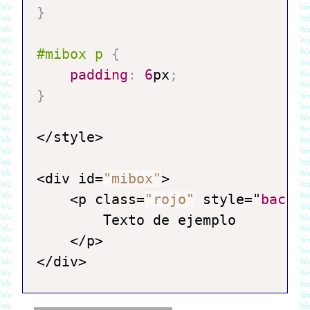
}
#mibox
 p 
{
padding
:
6
px
;
}
</style>

<div id=
"mibox"
>

    <p class=
"rojo"
 style="
backg
        Texto de ejemplo

    </p>
