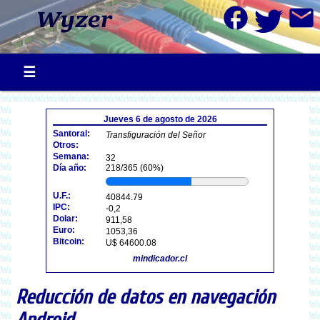
facebook
mail
Jueves 6 de agosto de 2026
Santoral:
Transfiguración del Señor
Otros:
Semana:
32
Día año:
218/365 (60%)
U.F.:
40844.79
IPC:
-0,2
Dolar:
911,58
Euro:
1053,36
Bitcoin:
U$ 64600.08
mindicador.cl
Reducción de datos en navegación