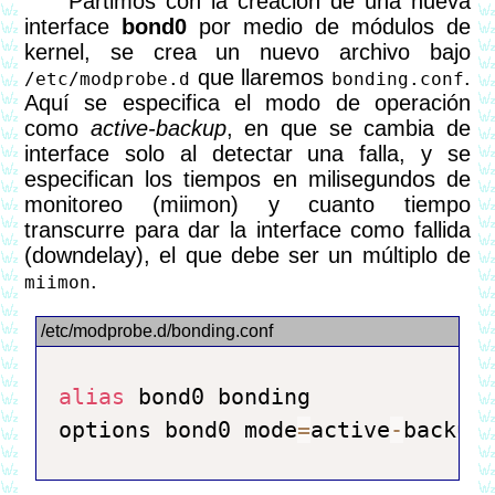
Partimos con la creación de una nueva
interface
bond0
por medio de módulos de
kernel, se crea un nuevo archivo bajo
que llaremos
.
/etc/modprobe.d
bonding.conf
Aquí se especifica el modo de operación
como
active-backup
, en que se cambia de
interface solo al detectar una falla, y se
especifican los tiempos en milisegundos de
monitoreo (miimon) y cuanto tiempo
transcurre para dar la interface como fallida
(downdelay), el que debe ser un múltiplo de
.
miimon
alias
 bond0 bonding

options bond0 mode
=
active
-
backup