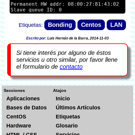
Permanent HW addr: 08:00:27:81:43:02

Bonding
Centos
LAN
Escrito por:
Luis Hernán de la Barra, 2014-11-03
Si tiene interés por alguno de éstos
servicios u otro similar, por favor llene
el formulario de
contacto
Secciones
Atajos
Aplicaciones
Inicio
Bases de Datos
Últimos Artículos
CentOS
Etiquetas
Hardware
Glosario
HTML / CSS
Servicios