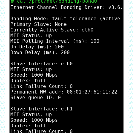
cat /proc/net/bonding/bond0
Ethernet Channel Bonding Driver: v3.6.0 (
Bonding Mode: fault-tolerance (active-back
Primary Slave: None

Currently Active Slave: eth0

MII Status: up

MII Polling Interval (ms): 100

Up Delay (ms): 200

Down Delay (ms): 200

Slave Interface: eth0

MII Status: up

Speed: 1000 Mbps

Duplex: full

Link Failure Count: 0

Permanent HW addr: 08:01:27:61:11:22

Slave queue ID: 0

Slave Interface: eth1

MII Status: up

Speed: 1000 Mbps

Duplex: full

Link Failure Count: 0
