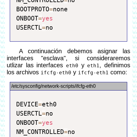
NM_CONTROLLED
=
no

BOOTPROTO
=
none

ONBOOT
=
yes
USERCTL
=
A continuación debemos asignar las
interfaces "esclava", si consideraremos
utlizar las interfaces
y
, definimos
eth0
eth1
los archivos
y
como:
ifcfg-eth0
ifcfg-eth1
DEVICE
=
eth0

USERCTL
=
no

ONBOOT
=
yes
NM_CONTROLLED
=
no
