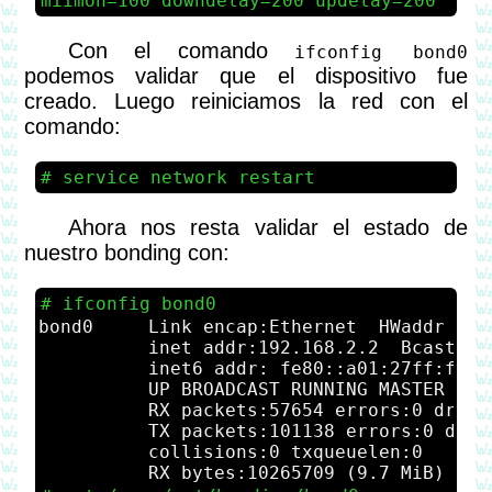
miimon=100 downdelay=200 updelay=200
Con el comando
ifconfig bond0
podemos validar que el dispositivo fue
creado. Luego reiniciamos la red con el
comando:
service network restart
Ahora nos resta validar el estado de
nuestro bonding con:
ifconfig bond0
bond0     Link encap:Ethernet  HWaddr 08:0
          inet addr:192.168.2.2  Bcast:19
          inet6 addr: fe80::a01:27ff:fe61
          UP BROADCAST RUNNING MASTER MUL
          RX packets:57654 errors:0 dropp
          TX packets:101138 errors:0 drop
          collisions:0 txqueuelen:0 
