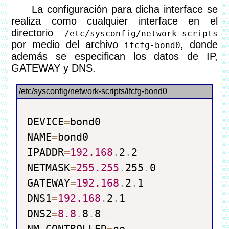
La configuración para dicha interface se
realiza como cualquier interface en el
directorio
/etc/sysconfig/network-scripts
por medio del archivo
, donde
ifcfg-bond0
además se especifican los datos de IP,
GATEWAY y DNS.
DEVICE
=
bond0

NAME
=
bond0

IPADDR
=
192.168
.
2
.
2

NETMASK
=
255.255
.
255
.
0

GATEWAY
=
192.168
.
2
.
1

DNS1
=
192.168
.
2
.
1

DNS2
=
8.8
.
8
.
8
