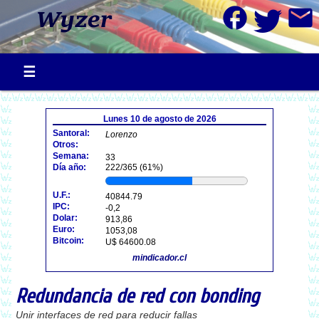
facebook
mail
Lunes 10 de agosto de 2026
Santoral:
Lorenzo
Otros:
Semana:
33
Día año:
222/365 (61%)
U.F.:
40844.79
IPC:
-0,2
Dolar:
913,86
Euro:
1053,08
Bitcoin:
U$ 64600.08
mindicador.cl
Redundancia de red con bonding
Unir interfaces de red para reducir fallas