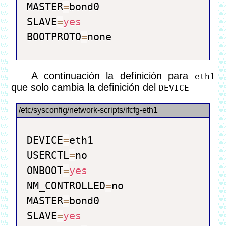
MASTER
=
bond0

SLAVE
=
yes
BOOTPROTO
=
A continuación la definición para
eth1
que solo cambia la definición del
DEVICE
DEVICE
=
eth1

USERCTL
=
no

ONBOOT
=
yes
NM_CONTROLLED
=
no

MASTER
=
bond0

SLAVE
=
yes