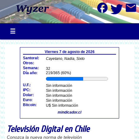
facebook
mail
Viernes 7 de agosto de 2026
Santoral:
Cayetano, Nadia, Sixto
Otros:
Semana:
32
Día año:
219/365 (60%)
U.F.:
Sin información
IPC:
Sin información
Dolar:
Sin información
Euro:
Sin información
Bitcoin:
U$ Sin información
mindicador.cl
Televisión Digital en Chile
Conozca la nueva norma de televisión