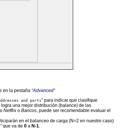
es en la pestaña
Advanced
” para indicar que clasifique
addresses and ports
logra una mejor distribución (balance) de las
mo
Netflix
o
Bancos
, puede ser recomendable evaluar el
articiparán en el balanceo de carga (N=2 en nuestro caso)
r
que va de
0
a
N-1
.