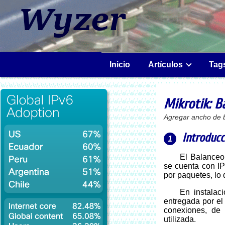
Inicio
Artículos
Tag
Mikrotik: 
Agregar ancho de b
Introducc
El Balanceo de carga consiste en distribuir paquetes IP entre diferentes enlaces. Si
se cuenta con IP
por paquetes, lo
En instala
entregada por el 
conexiones, de
utilizada.