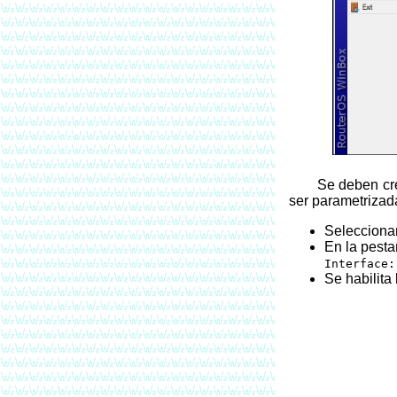
Se deben crear ‘N’ cantidad de reglas de prerouting, dependiendo de la cantidad de enlaces WAN (2 para nuestro ejemplo) y deben
ser parametrizad
Seleccionar
En la pesta
Interface
Se habilita 