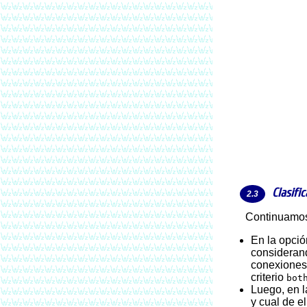
Clasifi
Continuamos
En la opció
considerand
conexiones
criterio
bot
Luego, en l
y cual de e