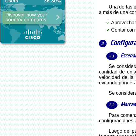
Una de las
a más de una con
Aprovechar 
Contar con 
Configur
Escenar
Se considera un router Mikrotik con 2 enlaces asimétricos 100/20 Mbps, lo que puede ser tomado como base para aumentar la
cantidad de enl
velocidad de la
evitando
pondera
Se conside
Marcad
Para comen
configuraciones 
Luego de, p