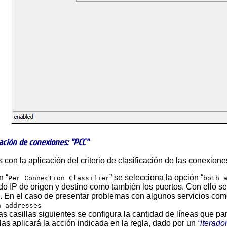
cación de conexiones: "PCC"
 con la aplicación del criterio de clasificación de las conexion
n “
” se selecciona la opción “
Per Connection Classifier
both 
o IP de origen y destino como también los puertos. Con ello se 
. En el caso de presentar problemas con algunos servicios co
h addresses
as casillas siguientes se configura la cantidad de líneas que p
llas aplicará la acción indicada en la regla, dado por un
iterado