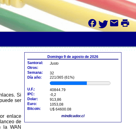
facebook
mail
print
Domingo 9 de agosto de 2026
Santoral:
Justo
Otros:
Semana:
32
Día año:
221/365 (61%)
U.F.:
40844.79
IPC:
-0,2
Dolar:
913,86
 puede ser
Euro:
1053,08
Bitcoin:
U$ 64600.08
or enlace
mindicador.cl
alanceo de
on la WAN