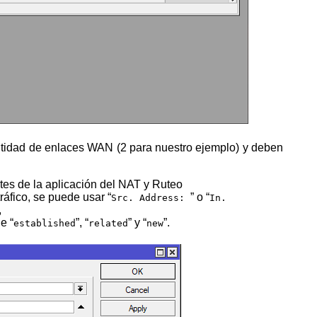
ntes de la aplicación del NAT y Ruteo
áfico, se puede usar “
” o “
Src. Address:
In.
,
e “
”, “
” y “
”.
established
related
new