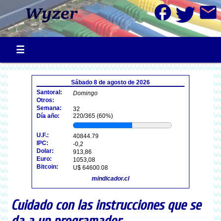
facebook
mail
Sábado 8 de agosto de 2026
Santoral:
Domingo
Otros:
Semana:
32
Día año:
220/365 (60%)
U.F.:
40844.79
IPC:
-0,2
Dolar:
913,86
Euro:
1053,08
Bitcoin:
U$ 64600.08
mindicador.cl
Cuidado con las instrucciones que se