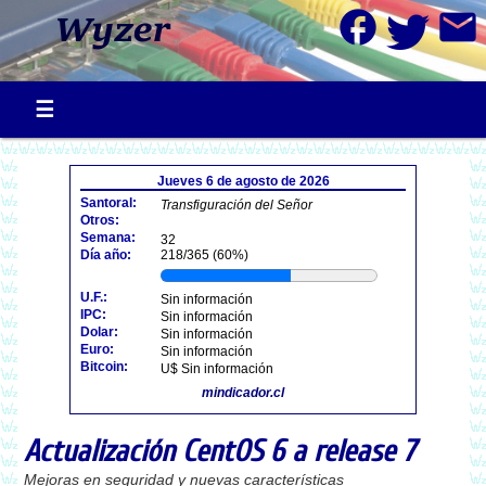
facebook
mail
Jueves 6 de agosto de 2026
Santoral:
Transfiguración del Señor
Otros:
Semana:
32
Día año:
218/365 (60%)
U.F.:
Sin información
IPC:
Sin información
Dolar:
Sin información
Euro:
Sin información
Bitcoin:
U$ Sin información
mindicador.cl
Actualización CentOS 6 a release 7
Mejoras en seguridad y nuevas características